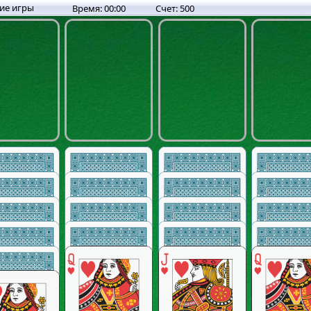
ие игры
Время:
00:00
Счет:
500